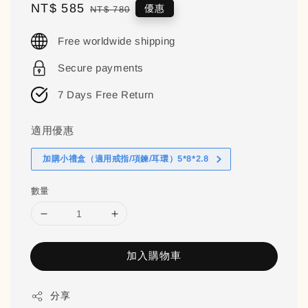
Sale
NT$ 585
Regular
優惠
NT$ 780
price
price
Free worldwide shipping
Secure payments
7 Days Free Return
適用優惠
加購小禮盒（適用戒指/項鍊/耳環）5*8*2.8
數量
加入購物車
分享