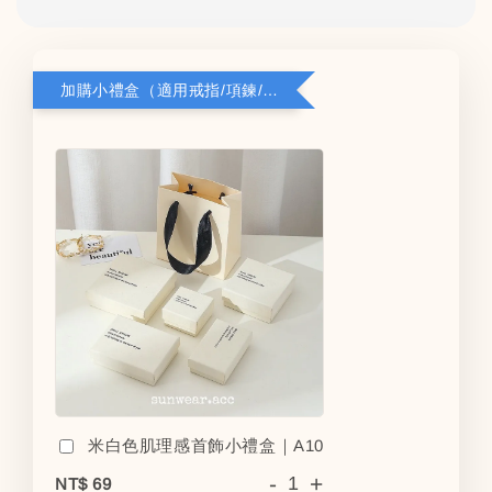
加購小禮盒（適用戒指/項鍊/耳環）5*8*2.8
米白色肌理感首飾小禮盒｜A10
-
+
NT$ 69