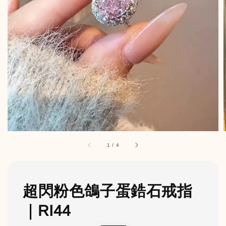
1
/
4
超閃粉色鴿子蛋鋯石戒指
｜RI44