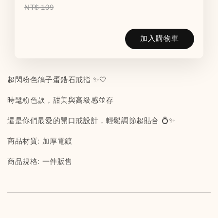
NT$ 109
加入購物車
超閃粉色鴿子蛋鋯石戒指 ✨🤍
時髦粉色款，甜美與高級感並存
還是你們最愛的開口戒設計，輕鬆調節超貼合 💍✨
商品材質: 加厚電鍍
商品規格: 一件販售