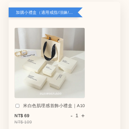
加購小禮盒（適用戒指/項鍊/耳環）5*8*2.8
米白色肌理感首飾小禮盒｜A10
-
+
NT$ 69
NT$ 109