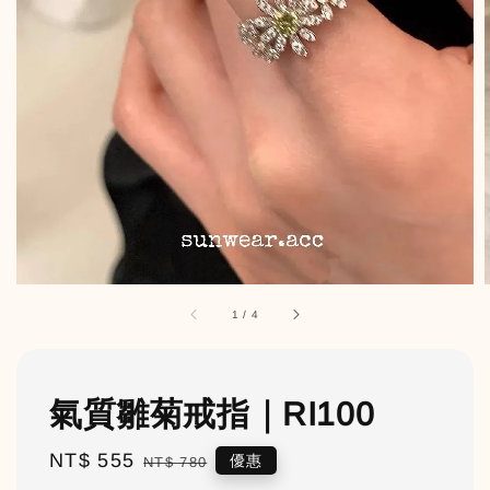
1
/
4
氣質雛菊戒指｜RI100
Sale
NT$ 555
Regular
優惠
NT$ 780