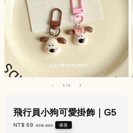
1
/
5
飛行員小狗可愛掛飾｜G5
Sale
NT$ 69
Regular
優惠
NT$ 300