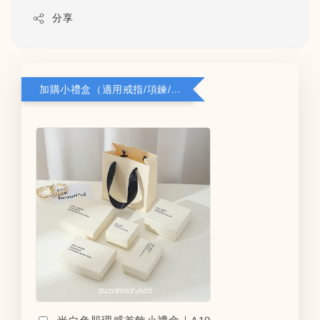
分享
加購小禮盒（適用戒指/項鍊/耳環）5*8*2.8