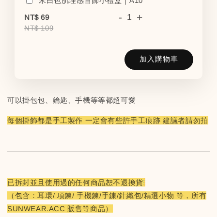
米白色肌理感首飾小禮盒｜A10
-
+
NT$ 69
NT$ 109
加入購物車
可以掛包包、鑰匙、手機等等都超可愛
每個掛飾都是手工製作 一定會有些許手工痕跡 建議者請勿拍
已拆封並且使用過的任何商品恕不退換貨
（包含：耳環/ 項鍊/ 手機鍊/手鍊/針織包/精選小物 等，所有
SUNWEAR.ACC 販售等商品）