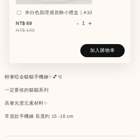
米白色肌理感首飾小禮盒｜A10
-
+
NT$ 69
NT$ 109
加入購物車
輕奢啞金貓貓手機鍊✨💕🫧
一定要收的貓貓系列
高奢光度元素材料✨
常規款手機鍊 長度約 15 -16 cm