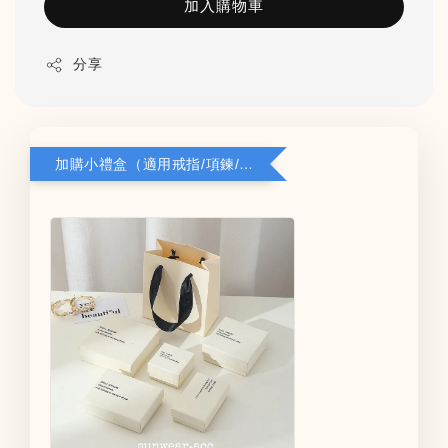
加入購物車
分享
加購小禮盒（適用戒指/項鍊/耳環）5*8*2.8