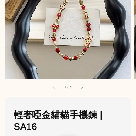
1
/
5
輕奢啞金貓貓手機鍊 |
SA16