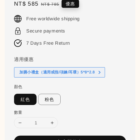
Sale
NT$ 585
Regular
優惠
NT$ 785
price
price
Free worldwide shipping
Secure payments
7 Days Free Return
適用優惠
加購小禮盒（適用戒指/項鍊/耳環）5*8*2.8
顏色
紅色
粉色
數量