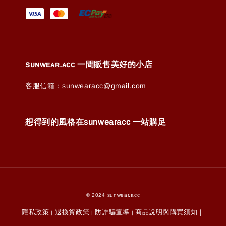
ꜱᴜɴᴡᴇᴀʀ.ᴀᴄᴄ 一間販售美好的小店
客服信箱：sunwearacc@gmail.com
想得到的風格在sunwearacc 一站購足
© 2024 sunwear.acc
隱私政策
退換貨政策
防詐騙宣導
商品說明與購買須知｜
|
|
|