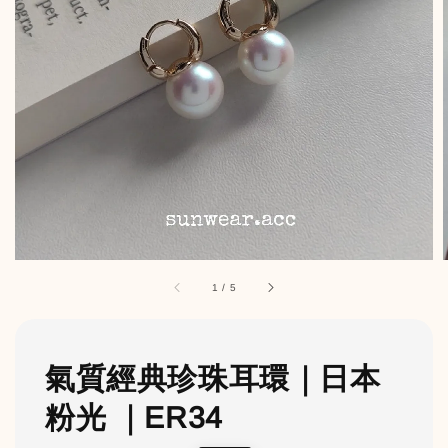
1
/
5
氣質經典珍珠耳環｜日本
粉光 ｜ER34