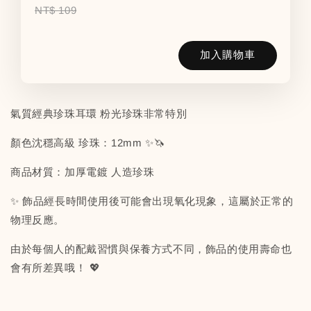
NT$ 109
加入購物車
氣質經典珍珠耳環 粉光珍珠非常特別
顏色沈穩高級 珍珠：12mm ✨🦄
商品材質：加厚電鍍 人造珍珠
✨ 飾品經長時間使用後可能會出現氧化現象，這屬於正常的
物理反應。
由於每個人的配戴習慣與保養方式不同，飾品的使用壽命也
會有所差異哦！ 💖