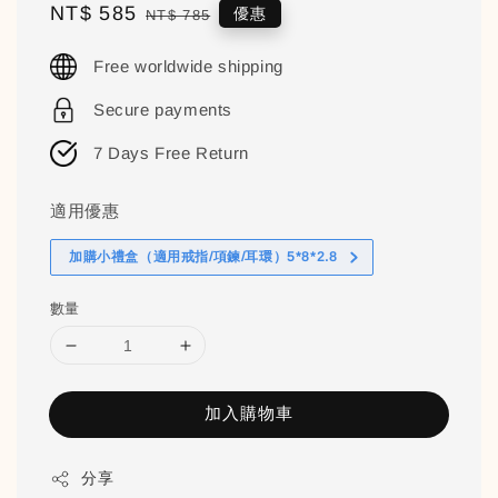
Sale
NT$ 585
Regular
優惠
NT$ 785
price
price
Free worldwide shipping
Secure payments
7 Days Free Return
適用優惠
加購小禮盒（適用戒指/項鍊/耳環）5*8*2.8
數量
加入購物車
分享