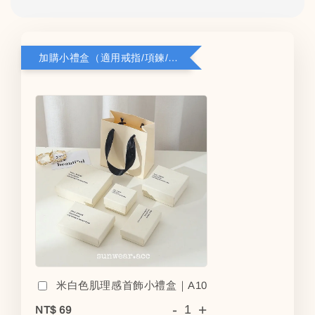
加購小禮盒（適用戒指/項鍊/耳環）5*8*2.8
米白色肌理感首飾小禮盒｜A10
-
+
NT$ 69