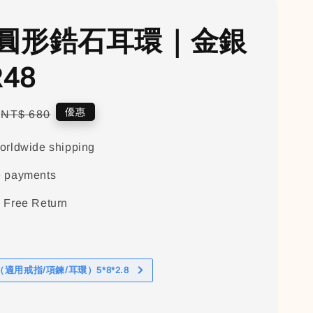
圓形鋯石耳環｜金銀
48
Regular
優惠
NT$ 680
price
orldwide shipping
e payments
 Free Return
適用戒指/項鍊/耳環）5*8*2.8