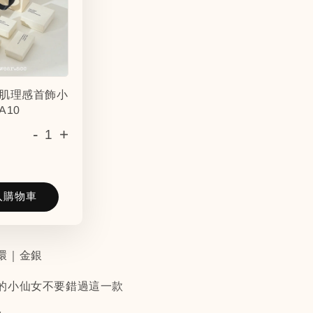
肌理感首飾小
A10
-
+
入購物車
環｜金銀
的小仙女不要錯過這一款