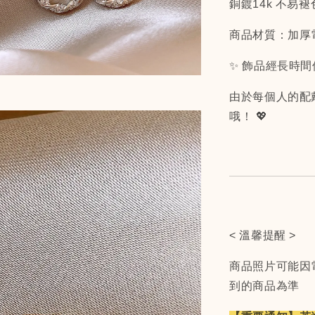
銅鍍14k 不易褪
商品材質：加厚
✨ 飾品經長時
由於每個人的配
哦！ 💖
< 溫馨提醒 >
商品照片可能因
到的商品為準