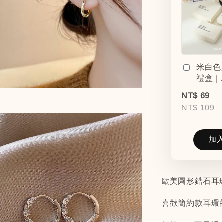
米白色
禮盒｜
NT$ 69
NT$ 109
加
歐美圓形鋯石耳
喜歡簡約款耳環