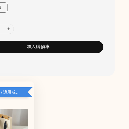
銀
加入購物車
加購小禮盒（適用戒指/項鍊/耳環）5*8*2.8