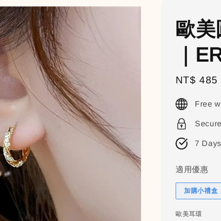
歐美
｜ER
Sale
NT$ 485
price
Free w
Secur
7 Days
適用優惠
加購小禮盒（
歐美耳環