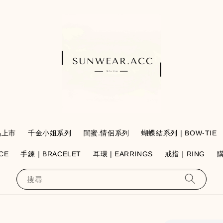
品上市
千金小姐系列
閨蜜.情侶系列
蝴蝶結系列｜BOW-TIE
CE
手鍊｜BRACELET
耳環 | EARRINGS
戒指｜RING
搜尋