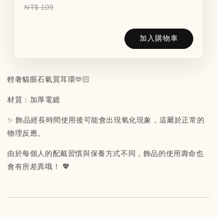
NT$ 109
加入購物車
輕奢貓眼石氣質耳環🫶🏻
材質：加厚電鍍
✨ 飾品經長時間使用後可能會出現氧化現象，這屬於正常的
物理反應。
由於每個人的配戴習慣與保養方式不同，飾品的使用壽命也
會有所差異哦！ 💖