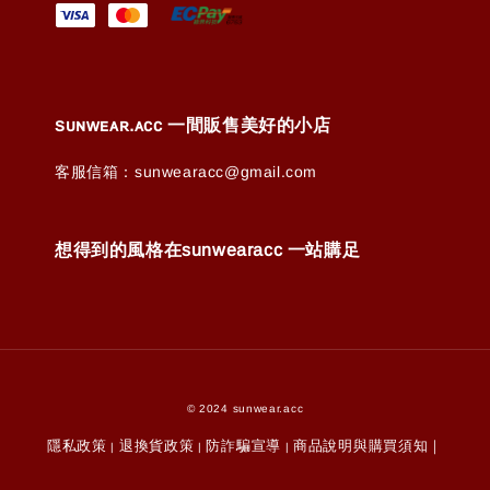
ꜱᴜɴᴡᴇᴀʀ.ᴀᴄᴄ 一間販售美好的小店
客服信箱：sunwearacc@gmail.com
想得到的風格在sunwearacc 一站購足
© 2024 sunwear.acc
隱私政策
退換貨政策
防詐騙宣導
商品說明與購買須知｜
|
|
|