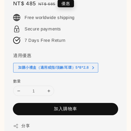
Sale
NT$ 485
Regular
優惠
NT$ 685
price
price
Free worldwide shipping
Secure payments
7 Days Free Return
適用優惠
加購小禮盒（適用戒指/項鍊/耳環）5*8*2.8
數量
加入購物車
分享