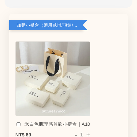
加購小禮盒（適用戒指/項鍊/耳環）5*8*2.8
米白色肌理感首飾小禮盒｜A10
-
+
NT$ 69