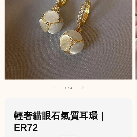
1
/
4
輕奢貓眼石氣質耳環｜
ER72