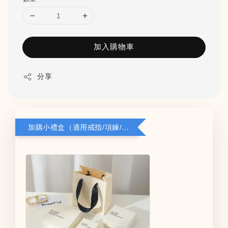
加入購物車
分享
加購小禮盒（適用戒指/項鍊/耳環）5*8*2.8