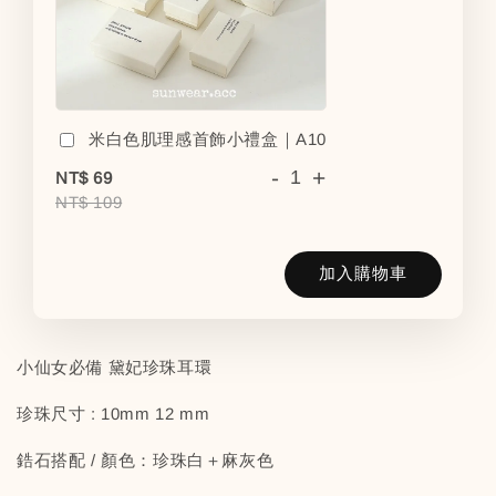
米白色肌理感首飾小禮盒｜A10
-
+
NT$ 69
NT$ 109
加入購物車
小仙女必備 黛妃珍珠耳環
珍珠尺寸 : 10mm 12 mm
鋯石搭配 / 顏色：珍珠白＋麻灰色