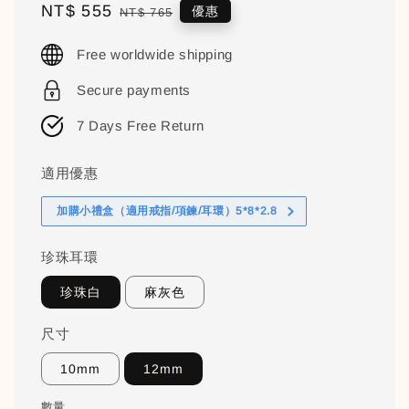
Sale
NT$ 555
Regular
優惠
NT$ 765
price
price
Free worldwide shipping
Secure payments
7 Days Free Return
適用優惠
加購小禮盒（適用戒指/項鍊/耳環）5*8*2.8
珍珠耳環
珍珠白
麻灰色
尺寸
10mm
12mm
數量