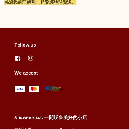
感謝您的理解和一起愛護地球資源。
Follow us
We accept
ꜱᴜɴᴡᴇᴀʀ.ᴀᴄᴄ 一間販售美好的小店