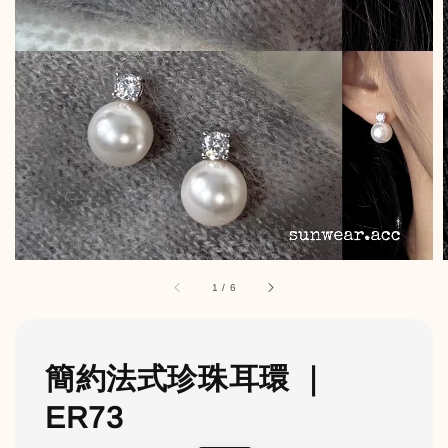
1
/
6
簡約法式珍珠耳環 ｜
ER73