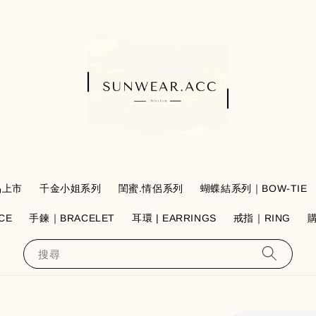
品上市
千金小姐系列
閨蜜.情侶系列
蝴蝶結系列｜BOW-TIE
CE
手鍊｜BRACELET
耳環 | EARRINGS
戒指｜RING
搜尋