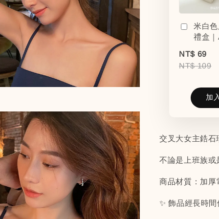
米白色
禮盒｜
NT$ 69
NT$ 109
加
交叉大女主鋯石
不論是上班族或
商品材質：加厚
✨ 飾品經長時