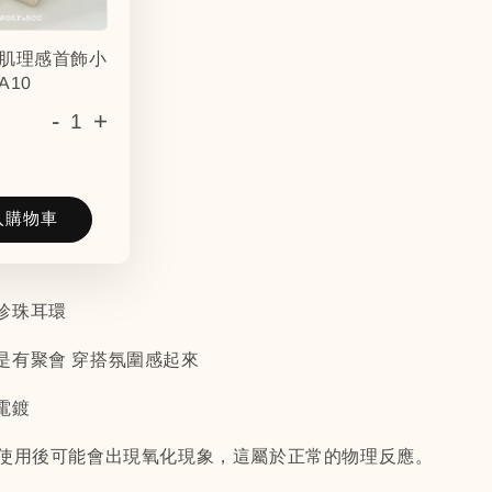
肌理感首飾小
A10
-
+
入購物車
珍珠耳環
是有聚會 穿搭氛圍感起來
電鍍
間使用後可能會出現氧化現象，這屬於正常的物理反應。