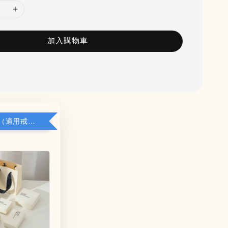
加入購物車
加購小禮盒（適用戒指/項鍊/耳環）5*8*2.8