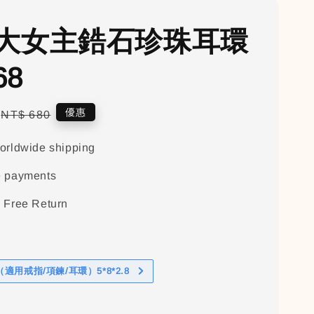
大女主鋯石珍珠耳環
68
Regular
優惠
NT$ 680
price
orldwide shipping
e payments
 Free Return
適用戒指/項鍊/耳環）5*8*2.8