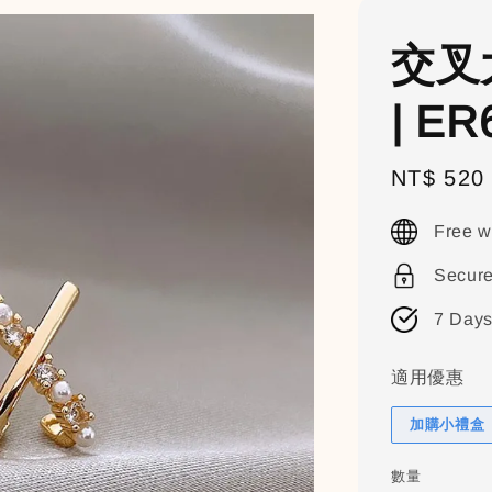
交叉
| ER
Sale
NT$ 520
price
Free w
Secur
7 Days
適用優惠
加購小禮盒（
數量