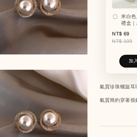
米白色
禮盒｜
NT$ 69
NT$ 109
加
氣質珍珠螺旋耳
氣質簡約穿著很