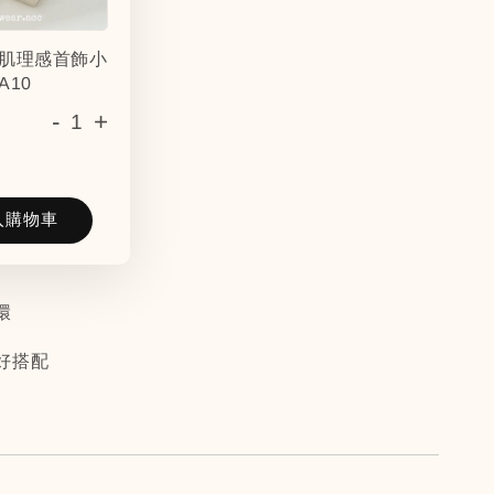
肌理感首飾小
A10
-
+
入購物車
環
好搭配