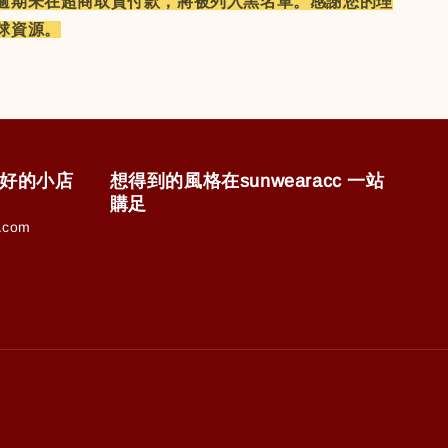
逾期未在超商取貨付款，將被列入黑名單。
感謝您的理
球資源。
售美好的小店
想得到的風格在sunwearacc 一站
購足
.com