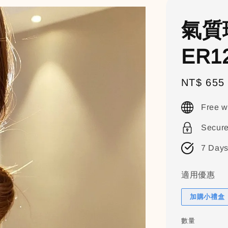
氣質
ER1
Sale
NT$ 655
price
Free w
Secur
7 Days
適用優惠
加購小禮盒（
數量