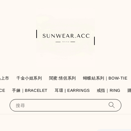
品上市
千金小姐系列
閨蜜.情侶系列
蝴蝶結系列｜BOW-TIE
CE
手鍊｜BRACELET
耳環 | EARRINGS
戒指｜RING
搜尋