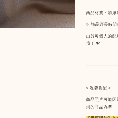
商品材質：加厚
✨ 飾品經長時
由於每個人的配
哦！ 💖
< 溫馨提醒 >
商品照片可能因
到的商品為準