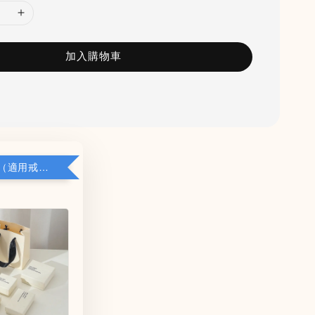
加入購物車
加購小禮盒（適用戒指/項鍊/耳環）5*8*2.8