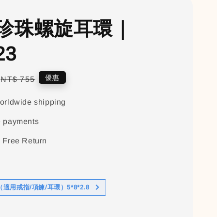
珍珠螺旋耳環｜
23
Regular
優惠
NT$ 755
price
orldwide shipping
e payments
 Free Return
適用戒指/項鍊/耳環）5*8*2.8