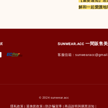
【重要通知】若
解和一起愛護地
pt
ꜱᴜɴᴡᴇᴀʀ.ᴀᴄᴄ 一間販
客服信箱：sunwearacc@gmail
© 2024 sunwear.acc
隱私政策
退換貨政策
防詐騙宣導
商品說明與購買須知｜
|
|
|