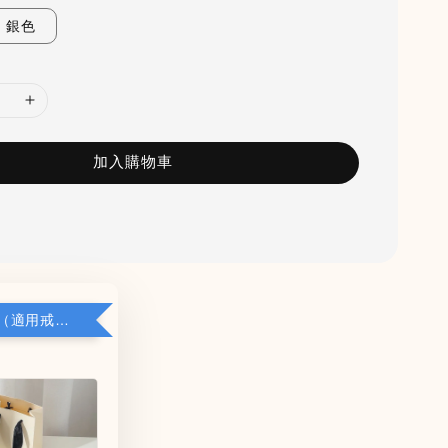
銀色
加入購物車
加購小禮盒（適用戒指/項鍊/耳環）5*8*2.8