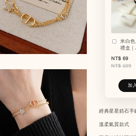
米白色
禮盒｜
NT$ 69
NT$ 109
加
經典星星鋯石手
溫柔氣質款式