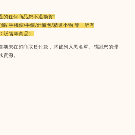
過的任何商品恕不退換貨
項鍊/ 手機鍊/手鍊/針織包/精選小物 等，所有
CC 販售等商品）
逾期未在超商取貨付款，將被列入黑名單。感謝您的理
球資源。