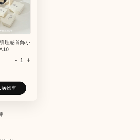
肌理感首飾小
A10
-
+
入購物車
鍊