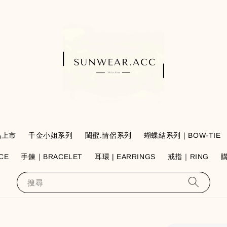
品上市
千金小姐系列
閨蜜.情侶系列
蝴蝶結系列｜BOW-TIE
CE
手鍊｜BRACELET
耳環 | EARRINGS
戒指｜RING
搜尋