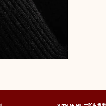
pt
ꜱᴜɴᴡᴇᴀʀ.ᴀᴄᴄ 一間販