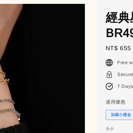
經典
BR4
Sale
NT$ 655
price
Free w
Secur
7 Days
適用優惠
加購小禮盒（
大小