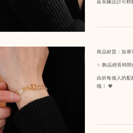
延長鍊設計可輕
商品材質：加厚
✨ 飾品經長時
由於每個人的配
哦！ 💖