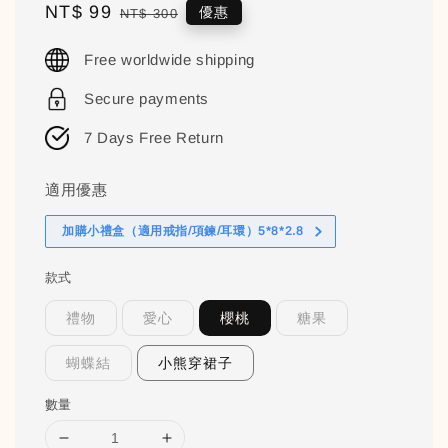
Sale
NT$ 99
Regular
優惠
NT$ 300
price
price
Free worldwide shipping
Secure payments
7 Days Free Return
適用優惠
加購小禮盒（適用戒指/項鍊/耳環）5*8*2.8
款式
禮物
愛心
櫻桃
糖果
蝴蝶結
小熊穿裙子
數量