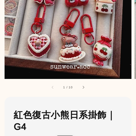
1
/
10
紅色復古小熊日系掛飾｜
G4