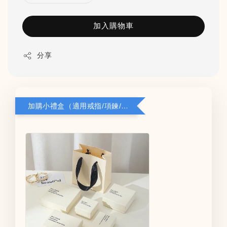
加入購物車
分享
加購小禮盒（適用戒指/項鍊/耳環）5*8*2.8