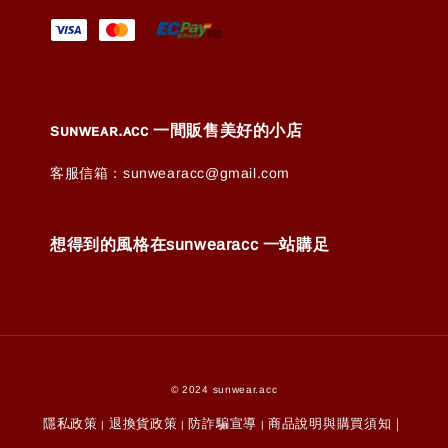
ꜱᴜɴᴡᴇᴀʀ.ᴀᴄᴄ 一間販售美好的小店
客服信箱：sunwearacc@gmail.com
想得到的風格在sunwearacc 一站購足
© 2024 sunwear.acc
隱私政策
退換貨政策
防詐騙宣導
商品說明與購買須知｜
|
|
|