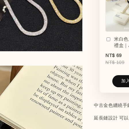
米白色
禮盒｜
NT$ 69
NT$ 109
加
中古金色纏繞手
延長鏈設計 可