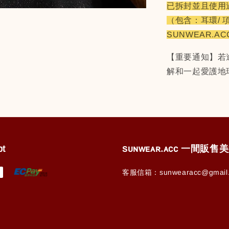
已拆封並且使用
（包含：耳環/ 
SUNWEAR.A
【重要通知】若
解和一起愛護地
pt
ꜱᴜɴᴡᴇᴀʀ.ᴀᴄᴄ 一間販
客服信箱：sunwearacc@gmail