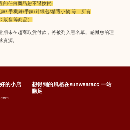
過的任何商品恕不退換貨
項鍊/ 手機鍊/手鍊/針織包/精選小物 等，所有
CC 販售等商品）
逾期未在超商取貨付款，將被列入黑名單。感謝您的理
球資源。
售美好的小店
想得到的風格在sunwearacc 一站
購足
.com