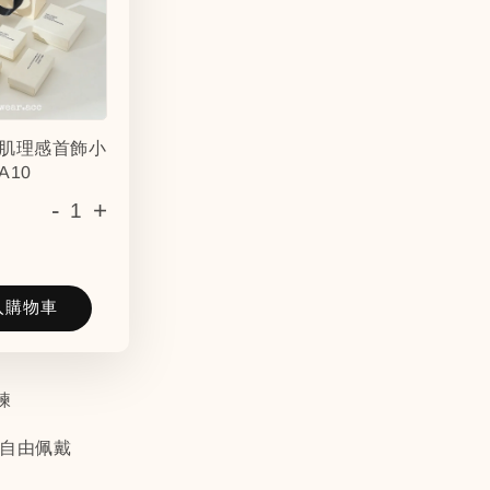
肌理感首飾小
A10
-
+
入購物車
鍊
以自由佩戴