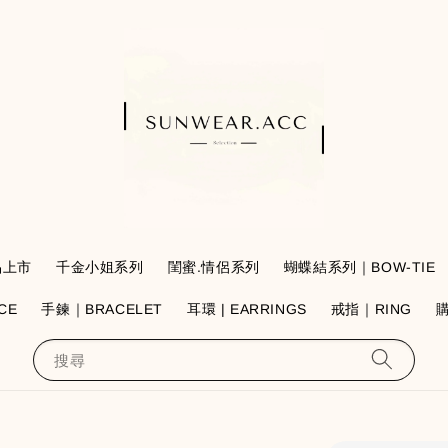
品上市
千金小姐系列
閨蜜.情侶系列
蝴蝶結系列｜BOW-TIE
CE
手鍊｜BRACELET
耳環 | EARRINGS
戒指｜RING
搜尋