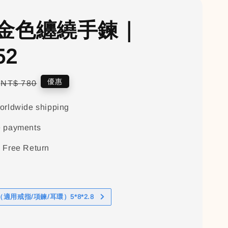
金色纏繞手鍊｜
52
Regular
優惠
NT$ 780
price
orldwide shipping
e payments
 Free Return
適用戒指/項鍊/耳環）5*8*2.8