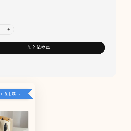
加入購物車
加購小禮盒（適用戒指/項鍊/耳環）5*8*2.8