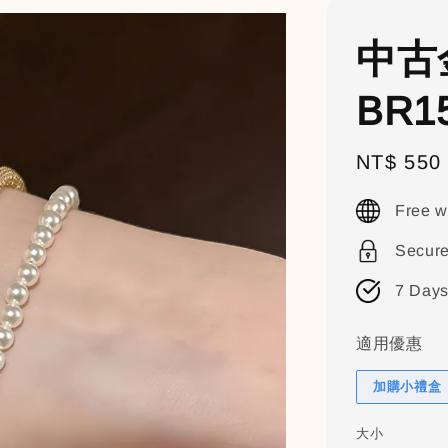
中古
BR1
Sale
NT$ 550
price
Free w
Secur
7 Days
適用優惠
加購小禮盒（
大小