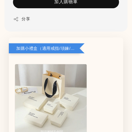
加入購物車
分享
加購小禮盒（適用戒指/項鍊/耳環）5*8*2.8