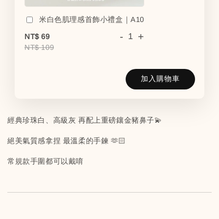
米白色肌理感首飾小禮盒｜A10
-
+
NT$ 69
NT$ 109
加入購物車
經典珍珠白、高級灰 再配上重磅鑲金豬鼻子💫
絕美氣質感拿捏 最溫柔的手鍊 🫶🏻
常規款手圍都可以戴唷