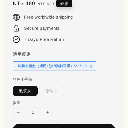
Sale
NT$ 480
Regular
優惠
NT$ 680
price
price
Free worldwide shipping
Secure payments
7 Days Free Return
適用優惠
加購小禮盒（適用戒指/項鍊/耳環）5*8*2.8
豬鼻子手鍊
氣質灰
珍珠白
數量