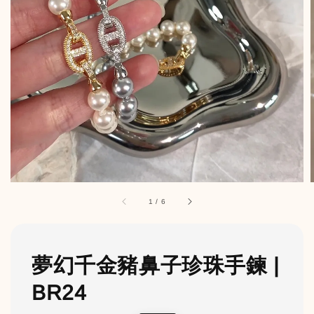
1
/
6
夢幻千金豬鼻子珍珠手鍊 |
BR24