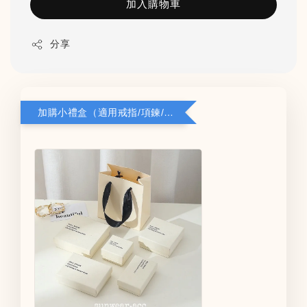
加入購物車
分享
加購小禮盒（適用戒指/項鍊/耳環）5*8*2.8