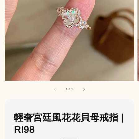
1
/
5
輕奢宮廷風花花貝母戒指 |
RI98