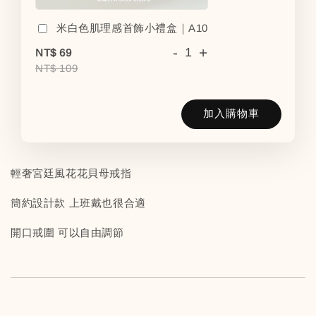
米白色肌理感首飾小禮盒｜A10
-
+
NT$ 69
NT$ 109
加入購物車
輕奢宮廷風花花貝母戒指
簡約設計款 上班戴也很合適
開口戒圍 可以自由調節