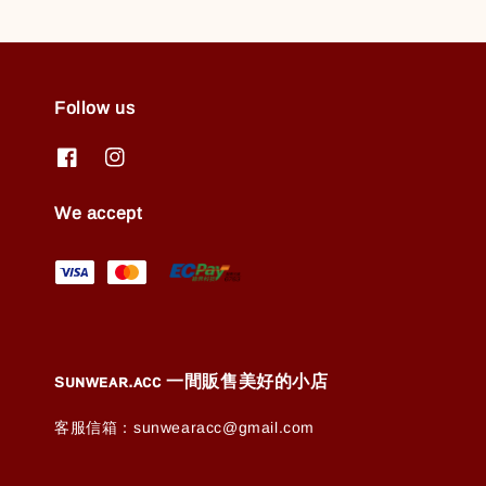
Follow us
We accept
ꜱᴜɴᴡᴇᴀʀ.ᴀᴄᴄ 一間販售美好的小店
客服信箱：sunwearacc@gmail.com