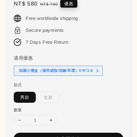
Sale
NT$ 580
Regular
優惠
NT$ 780
price
price
Free worldwide shipping
Secure payments
7 Days Free Return
適用優惠
加購小禮盒（適用戒指/項鍊/耳環）5*8*2.8
款式
男款
女款
數量