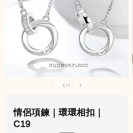
1
/
7
情侶項鍊｜環環相扣｜
C19