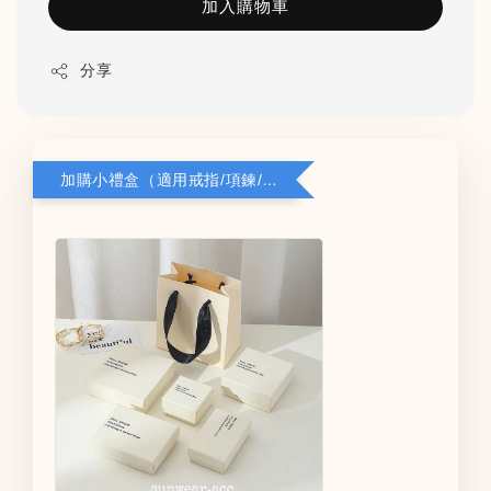
加入購物車
分享
加購小禮盒（適用戒指/項鍊/耳環）5*8*2.8