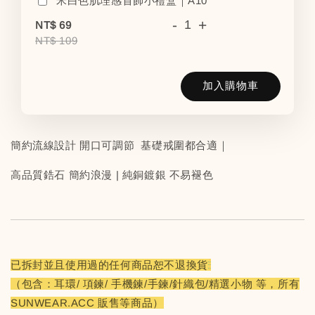
米白色肌理感首飾小禮盒｜A10
-
+
NT$ 69
NT$ 109
加入購物車
簡約流線設計 開口可調節 基礎戒圍都合適｜
高品質鋯石 簡約浪漫 | 純銅鍍銀 不易褪色
已拆封並且使用過的任何商品恕不退換貨
（包含：耳環/ 項鍊/ 手機鍊/手鍊/針織包/精選小物 等，所有
SUNWEAR.ACC 販售等商品）