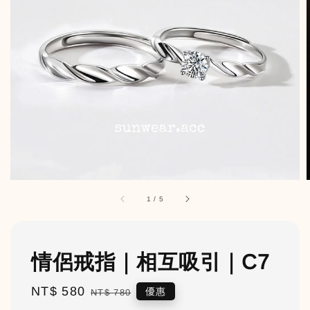
1
/
5
情侶戒指｜相互吸引｜C7
Sale
NT$ 580
Regular
優惠
NT$ 780