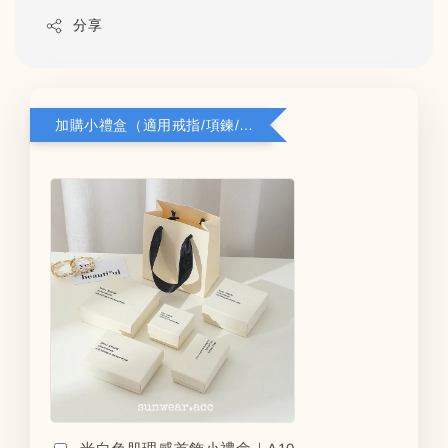
分享
加購小禮盒（適用戒指/項鍊/耳環）5*8*2.8