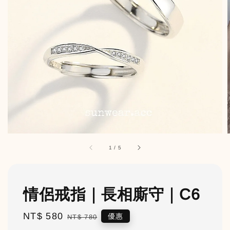
1
/
5
情侶戒指｜長相廝守｜C6
Sale
NT$ 580
Regular
優惠
NT$ 780