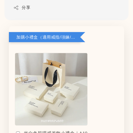
分享
加購小禮盒（適用戒指/項鍊/耳環）5*8*2.8