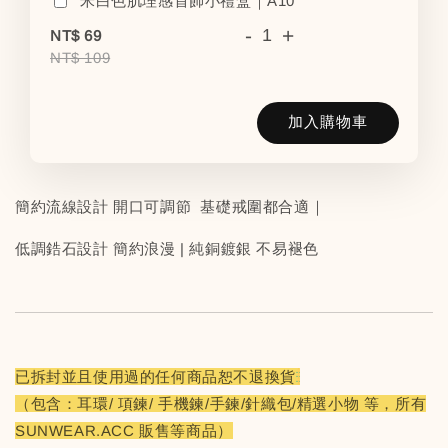
米白色肌理感首飾小禮盒｜A10
-
+
NT$ 69
NT$ 109
加入購物車
簡約流線設計 開口可調節 基礎戒圍都合適｜
低調鋯石設計 簡約浪漫 | 純銅鍍銀 不易褪色
已拆封並且使用過的任何商品恕不退換貨
（包含：耳環/ 項鍊/ 手機鍊/手鍊/針織包/精選小物 等，所有
SUNWEAR.ACC 販售等商品）