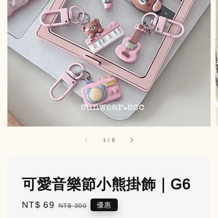
1
/
8
可愛音樂節小熊掛飾｜G6
Sale
NT$ 69
Regular
優惠
NT$ 300