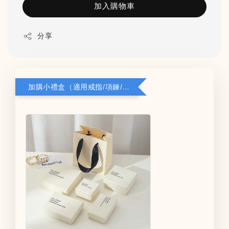
加入購物車
分享
加購小禮盒（適用戒指/項鍊/耳環）5*8*2.8