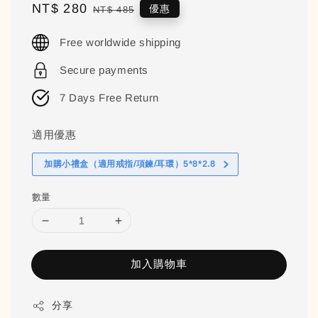
Sale
NT$ 280
Regular
優惠
NT$ 485
price
price
Free worldwide shipping
Secure payments
7 Days Free Return
適用優惠
加購小禮盒（適用戒指/項鍊/耳環）5*8*2.8
數量
加入購物車
分享