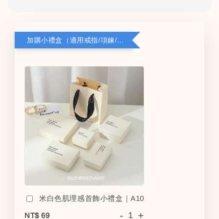
加購小禮盒（適用戒指/項鍊/耳環）5*8*2.8
米白色肌理感首飾小禮盒｜A10
-
+
NT$ 69