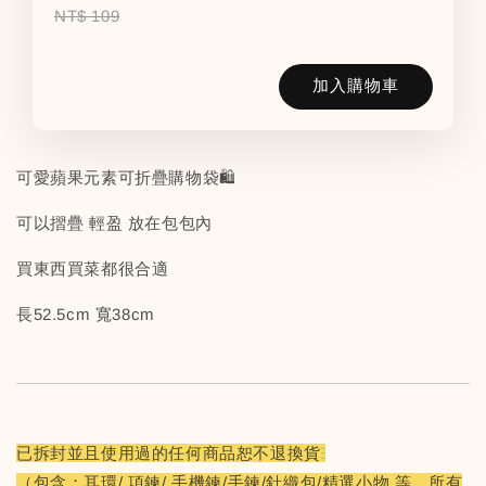
NT$ 109
加入購物車
可愛蘋果元素可折疊購物袋🛍️
可以摺疊 輕盈 放在包包內
買東西買菜都很合適
長52.5cm 寬38cm
已拆封並且使用過的任何商品恕不退換貨
（包含：耳環/ 項鍊/ 手機鍊/手鍊/針織包/精選小物 等，所有