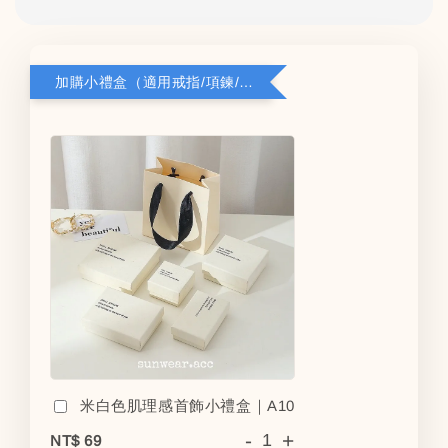
加購小禮盒（適用戒指/項鍊/耳環）5*8*2.8
米白色肌理感首飾小禮盒｜A10
-
+
NT$ 69