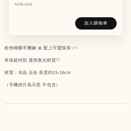
NT$ 109
加入購物車
粉色蝴蝶手機鍊 🎀 配上可愛珠珠✨✨
串珠超特別 選用夜光材質🤍
材質：水晶 合金 長度約15-16cm
（手機掛片為示意 不包含）