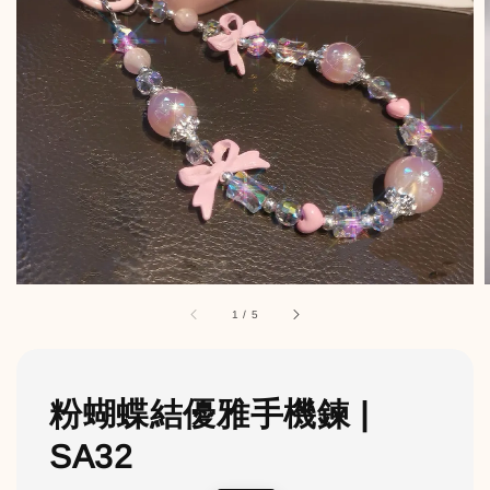
1
/
5
粉蝴蝶結優雅手機鍊 |
SA32