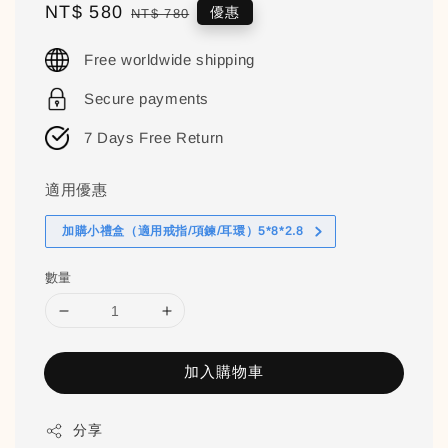
Sale
NT$ 580
Regular
優惠
NT$ 780
price
price
Free worldwide shipping
Secure payments
7 Days Free Return
適用優惠
加購小禮盒（適用戒指/項鍊/耳環）5*8*2.8
數量
加入購物車
分享