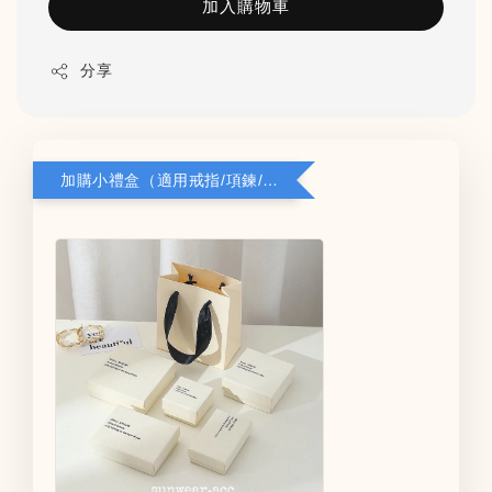
加入購物車
分享
加購小禮盒（適用戒指/項鍊/耳環）5*8*2.8