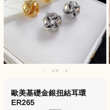
1
/
5
歐美基礎金銀扭結耳環
ER265