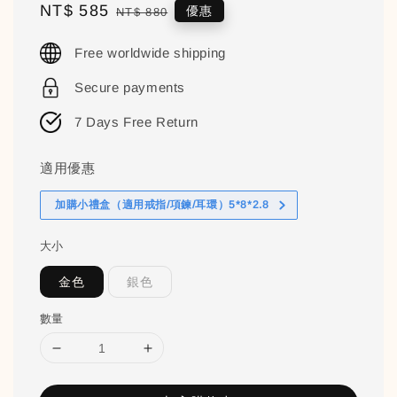
Sale
NT$ 585
Regular
優惠
NT$ 880
price
price
Free worldwide shipping
Secure payments
7 Days Free Return
適用優惠
加購小禮盒（適用戒指/項鍊/耳環）5*8*2.8
大小
金色
銀色
數量