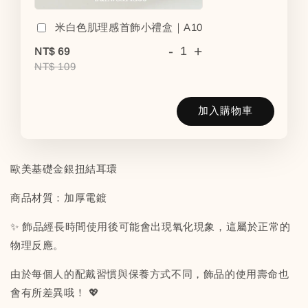
米白色肌理感首飾小禮盒｜A10
-
+
NT$ 69
NT$ 109
加入購物車
歐美基礎金銀扭結耳環
商品材質：加厚電鍍
✨ 飾品經長時間使用後可能會出現氧化現象，這屬於正常的
物理反應。
由於每個人的配戴習慣與保養方式不同，飾品的使用壽命也
會有所差異哦！ 💖