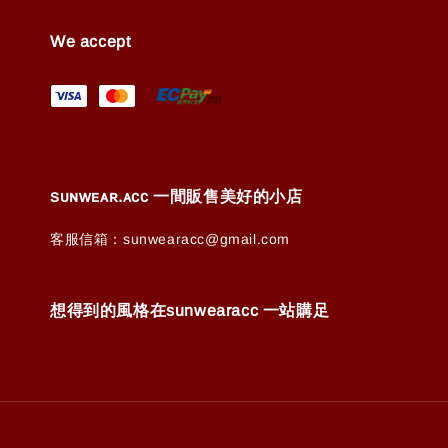
We accept
ꜱᴜɴᴡᴇᴀʀ.ᴀᴄᴄ 一間販售美好的小店
客服信箱：sunwearacc@gmail.com
想得到的風格在sunwearacc 一站購足