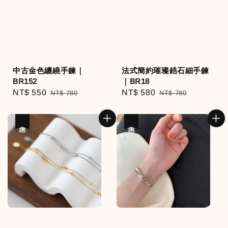
中古金色纏繞手鍊｜
法式簡約璀璨鋯石細手鍊
BR152
｜BR18
Sale
NT$ 550
Regular
Sale
NT$ 580
Regular
NT$ 780
NT$ 780
price
price
price
price
優惠
優惠