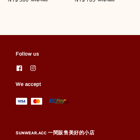
NT$ 780
NT$ 980
price
price
price
price
Follow us
We accept
ꜱᴜɴᴡᴇᴀʀ.ᴀᴄᴄ 一間販售美好的小店