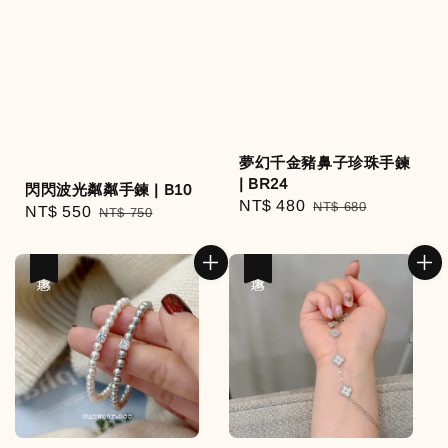
夢幻千金豬鼻子珍珠手鍊
| BR24
閃閃波光粼粼手鍊 | B10
Sale
NT$ 480
Regular
NT$ 680
Sale
NT$ 550
Regular
NT$ 750
price
price
price
price
優惠
優惠