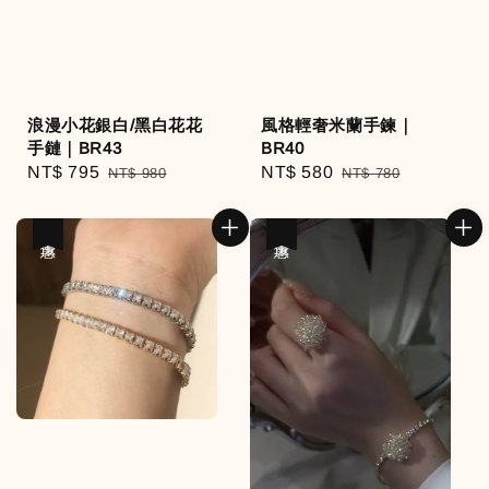
浪漫小花銀白/黑白花花
風格輕奢米蘭手鍊｜
手鏈｜BR43
BR40
Sale
NT$ 795
Regular
Sale
NT$ 580
Regular
NT$ 980
NT$ 780
price
price
price
price
優惠
優惠