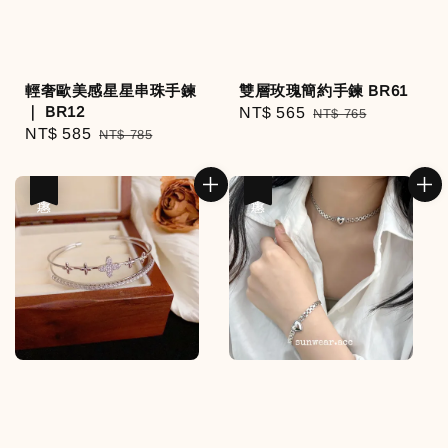
輕奢歐美感星星串珠手鍊
雙層玫瑰簡約手鍊 BR61
｜ BR12
Sale
NT$ 565
Regular
NT$ 765
Sale
NT$ 585
Regular
NT$ 785
price
price
price
price
優惠
優惠