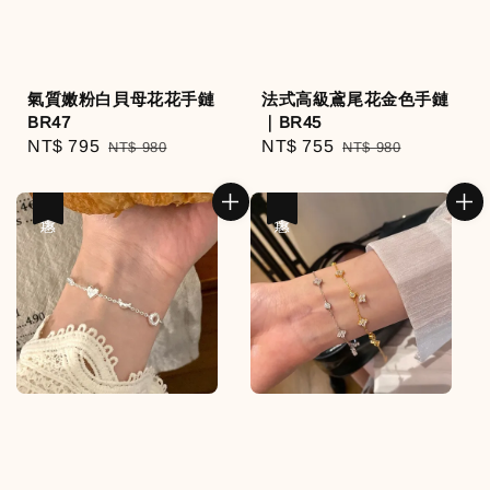
氣質嫩粉白貝母花花手鏈
法式高級鳶尾花金色手鏈
BR47
｜BR45
Sale
NT$ 795
Regular
Sale
NT$ 755
Regular
NT$ 980
NT$ 980
price
price
price
price
優惠
優惠