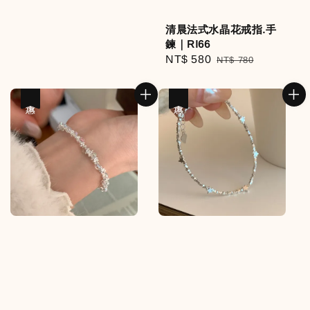
清晨法式水晶花戒指.手
鍊｜RI66
Sale
NT$ 580
Regular
NT$ 780
price
price
優惠
優惠