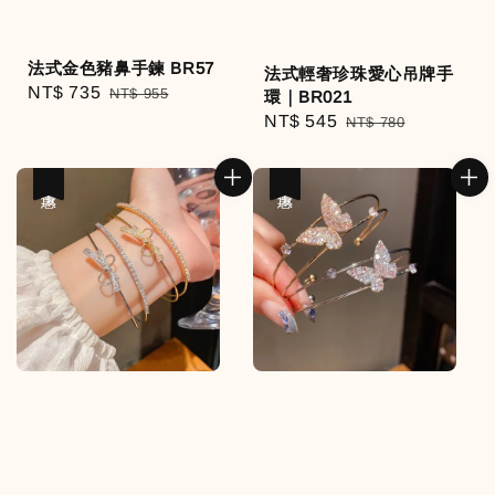
法式金色豬鼻手鍊 BR57
法式輕奢珍珠愛心吊牌手
Sale
NT$ 735
Regular
NT$ 955
環｜BR021
price
price
Sale
NT$ 545
Regular
NT$ 780
price
price
優惠
優惠