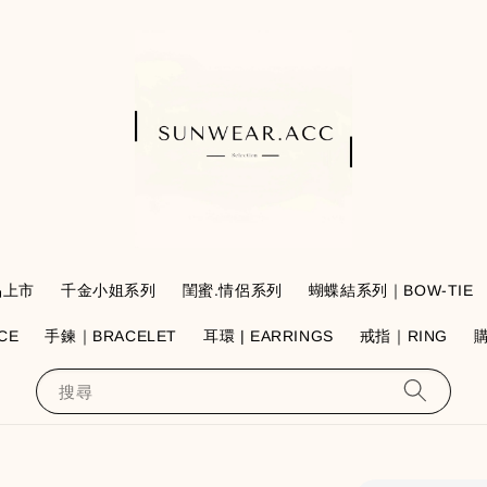
品上市
千金小姐系列
閨蜜.情侶系列
蝴蝶結系列｜BOW-TIE
CE
手鍊｜BRACELET
耳環 | EARRINGS
戒指｜RING
搜尋