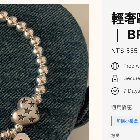
輕奢
｜ B
Sale
NT$ 585
price
Free w
Secur
7 Days
適用優惠
加購小禮盒（
數量