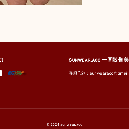
pt
ꜱᴜɴᴡᴇᴀʀ.ᴀᴄᴄ 一間販
客服信箱：sunwearacc@gmail
© 2024 sunwear.acc