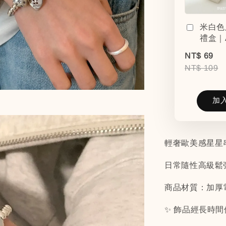
米白色
禮盒｜
NT$ 69
NT$ 109
加
輕奢歐美感星星
日常隨性高級鬆弛
商品材質：加厚
✨ 飾品經長時