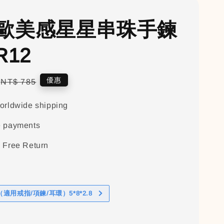
歐美感星星串珠手鍊
R12
Regular
優惠
NT$ 785
price
orldwide shipping
e payments
 Free Return
適用戒指/項鍊/耳環）5*8*2.8