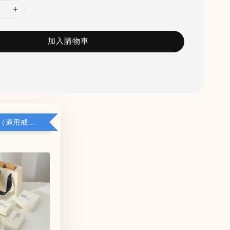
加入購物車
加購小禮盒（適用戒指/項鍊/耳環）5*8*2.8