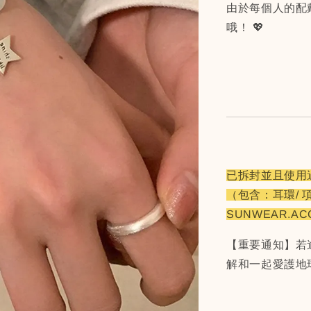
由於每個人的配
哦！ 💖
已拆封並且使用
（包含：耳環/ 
SUNWEAR.A
【重要通知】若
解和一起愛護地