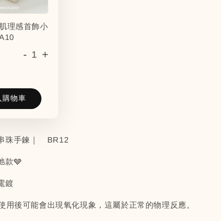
肌理感首飾小
A10
-
+
入購物車
串珠手鍊｜
BR12
款🩶
電鍍
間使用後可能會出現氧化現象，這屬於正常的物理反應。