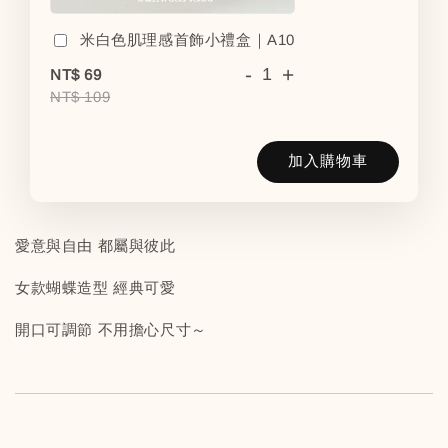
米白色肌理感首飾小禮盒｜A10
-
+
NT$ 69
NT$ 109
加入購物車
愛意與自由 都屬與彼此
女款蝴蝶造型 經典可愛
開口可調節 不用擔心尺寸～