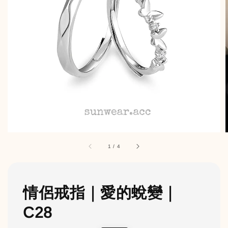
1
/
4
情侶戒指｜愛的蛻變｜
C28