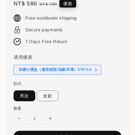
Sale
NT$ 580
Regular
優惠
NT$ 780
price
price
Free worldwide shipping
Secure payments
7 Days Free Return
適用優惠
加購小禮盒（適用戒指/項鍊/耳環）5*8*2.8
款式
男款
女款
數量