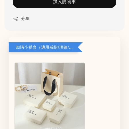
加入購物車
分享
加購小禮盒（適用戒指/項鍊/耳環）5*8*2.8