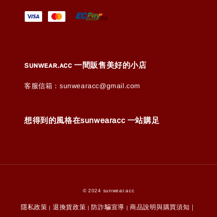
ꜱᴜɴᴡᴇᴀʀ.ᴀᴄᴄ 一間販售美好的小店
客服信箱：sunwearacc@gmail.com
想得到的風格在sunwearacc 一站購足
© 2024 sunwear.acc
隱私政策
退換貨政策
防詐騙宣導
商品說明與購買須知｜
|
|
|