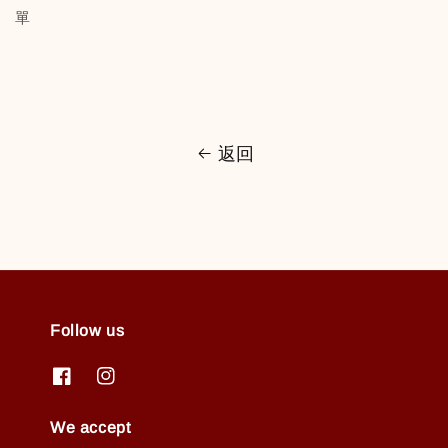
單
返回
Follow us
We accept